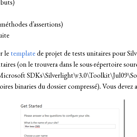
ibuts)
s (méthodes d’assertions)
uite
er le
template
de projet de tests unitaires pour Silv
aires (on le trouvera dans le sous-répertoire sour
Microsoft SDKs\Silverlight\v3.0\Toolkit\Jul09\So
rtoires binaries du dossier compressé). Vous devez a