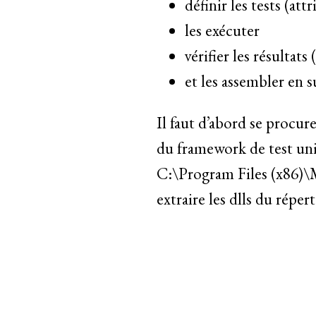
définir les tests (attr
les exécuter
vérifier les résultat
et les assembler en s
Il faut d’abord se procur
du framework de test unit
C:\Program Files (x86)\
extraire les dlls du répe