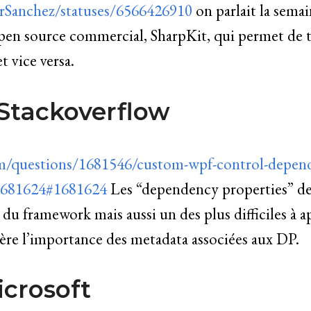
arSanchez/statuses/6566426910
on parlait la sema
open source commercial, SharpKit, qui permet de t
t vice versa.
 Stackoverflow
om/questions/1681546/custom-wpf-control-depen
/1681624#1681624
Les “dependency properties” d
s du framework mais aussi un des plus difficiles à 
re l’importance des metadata associées aux DP.
icrosoft