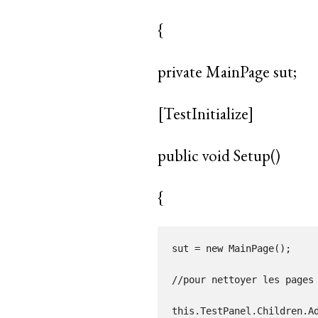
{
private MainPage sut;
[TestInitialize]
public void Setup()
{
sut = new MainPage();

//pour nettoyer les pages 