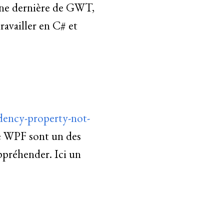
ine dernière de GWT,
ravailler en C# et
dency-property-not-
e WPF sont un des
appréhender. Ici un