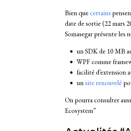
Bien que
certains
pensent
date de sortie (22 mars 
Somasegar présente les n
un SDK de 10 MB au
WPF comme framewo
facilité d’extension 
un
site renouvelé
pou
On pourra consulter aus
Ecosystem”