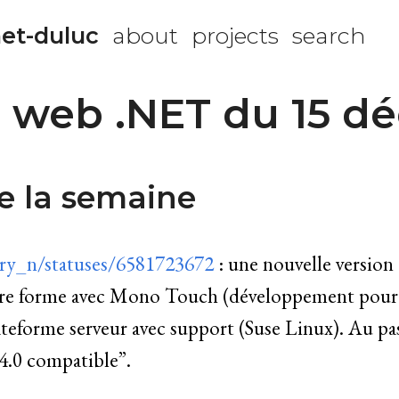
et-duluc
about
projects
search
 web .NET du 15 d
e la semaine
rry_n/statuses/6581723672
: une nouvelle version
dre forme avec Mono Touch (développement pour
lateforme serveur avec support (Suse Linux). Au p
4.0 compatible”.