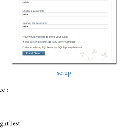
setup
ce :
lightTest