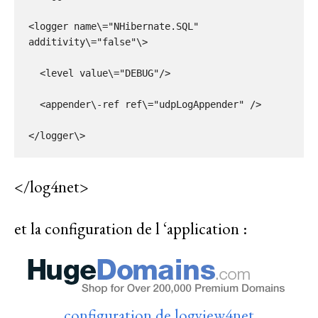
<logger name\="NHibernate.SQL" 
additivity\="false"\>

  <level value\="DEBUG"/>

  <appender\-ref ref\="udpLogAppender" />

</log4net>
et la configuration de l ‘application :
configuration de logview4net