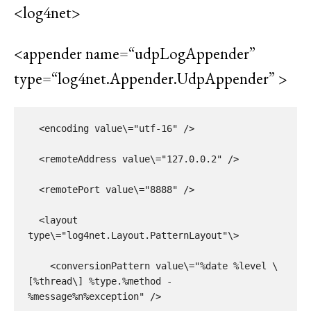
<log4net>
<appender name=“udpLogAppender”
type=“log4net.Appender.UdpAppender” >
  <encoding value\="utf-16" />

  <remoteAddress value\="127.0.0.2" />

  <remotePort value\="8888" />

  <layout 
type\="log4net.Layout.PatternLayout"\>

    <conversionPattern value\="%date %level \
[%thread\] %type.%method - 
%message%n%exception" />
