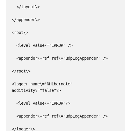
  </layout\>

</appender\>

<root\>

  <level value\="ERROR" />

  <appender\-ref ref\="udpLogAppender" />

</root\>

<logger name\="NHibernate" 
additivity\="false"\>

  <level value\="ERROR"/>

  <appender\-ref ref\="udpLogAppender" />

</logger\>
