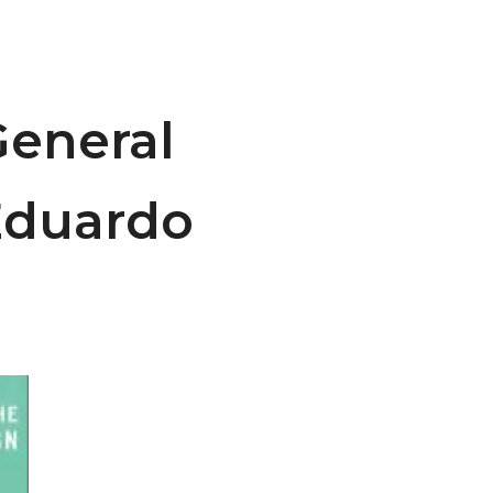
General
 Eduardo