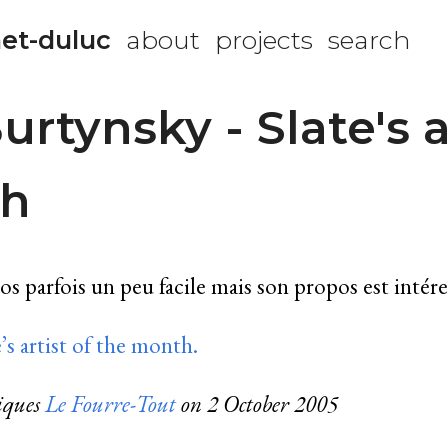
et-duluc
about
projects
search
rtynsky - Slate's ar
th
s parfois un peu facile mais son propos est intére
s artist of the month.
riques
Le Fourre-Tout
on
2 October 2005