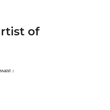
tist of
ssant :