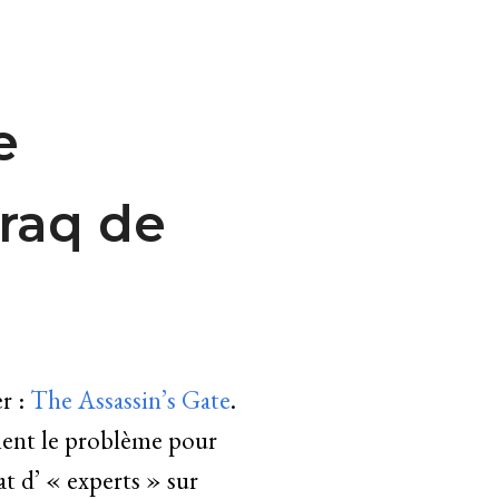
e
Iraq de
er :
The Assassin’s Gate
.
ement le problème pour
at d’ « experts » sur