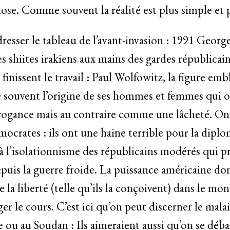
se. Comme souvent la réalité est plus simple et
esser le tableau de l’avant-invasion : 1991 Georg
les shiites irakiens aux mains des gardes républica
finissent le travail : Paul Wolfowitz, la figure em
 souvent l’origine de ses hommes et femmes qui 
rogance mais au contraire comme une lâcheté. On
mocrates : ils ont une haine terrible pour la dipl
 l’isolationnisme des républicains modérés qui prôn
depuis la guerre froide. La puissance américaine d
e la liberté (telle qu’ils la conçoivent) dans le m
r le cours. C’est ici qu’on peut discerner le malai
e ou au Soudan : Ils aimeraient aussi qu’on se déb