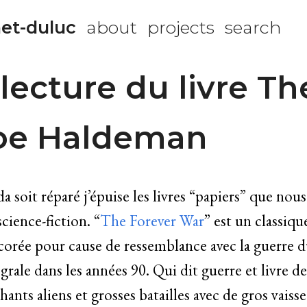
et-duluc
about
projects
search
lecture du livre Th
oe Haldeman
soit réparé j’épuise les livres “papiers” que nou
cience-fiction. “
The Forever War
” est un classiqu
corée pour cause de ressemblance avec la guerre d
grale dans les années 90. Qui dit guerre et livre de
ants aliens et grosses batailles avec de gros vaiss