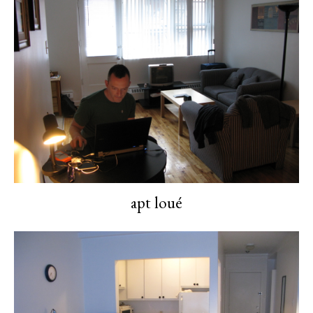
apt loué